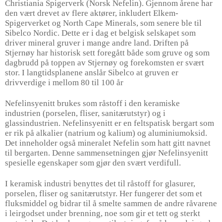
Christiania Spigerverk (Norsk Nefelin). Gjennom årene har
den vært drevet av flere aktører, inkludert Elkem-
Spigerverket og North Cape Minerals, som senere ble til
Sibelco Nordic. Dette er i dag et belgisk selskapet som
driver mineral gruver i mange andre land. Driften på
Stjernøy har historisk sett foregått både som gruve og som
dagbrudd på toppen av Stjernøy og forekomsten er svært
stor. I langtidsplanene anslår Sibelco at gruven er
drivverdige i mellom 80 til 100 år
Nefelinsyenitt brukes som råstoff i den keramiske
industrien (porselen, fliser, sanitærutstyr) og i
glassindustrien. Nefelinsyenitt er en feltspatisk bergart som
er rik på alkalier (natrium og kalium) og aluminiumoksid.
Det inneholder også mineralet Nefelin som hatt gitt navnet
til bergarten. Denne sammensetningen gjør Nefelinsyenitt
spesielle egenskaper som gjør den svært verdifull.
I keramisk industri benyttes det til råstoff for glasurer,
porselen, fliser og sanitærutstyr. Her fungerer det som et
fluksmiddel og bidrar til å smelte sammen de andre råvarene
i leirgodset under brenning, noe som gir et tett og sterkt