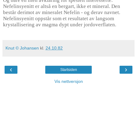
Og bare en liten avklaring for spesielt interesserte:
Nefelinsyenitt er altså en bergart, ikke et mineral. Den
består derimot av mineralet Nefelin - og derav navnet.
Nefelinsyenitt oppstår som et resultatet av langsom
krystallisering av magma dypt under jordoverflaten.
Knut © Johansen
kl.
24.10.82
‹
›
Startsiden
Vis nettversjon