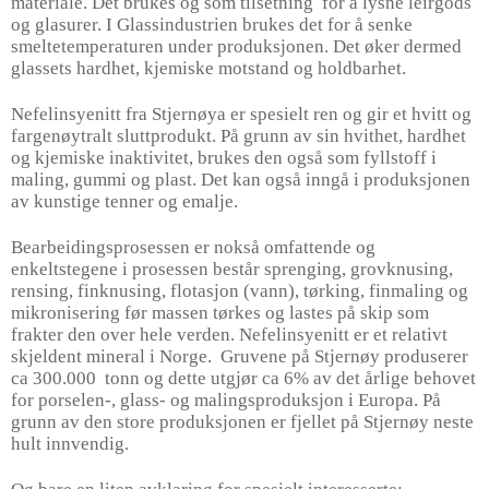
materiale. Det brukes og som tilsetning
for å lysne leirgods
og glasurer. I Glassindustrien brukes det for å senke
smeltetemperaturen under produksjonen. Det øker dermed
glassets hardhet, kjemiske motstand og holdbarhet.
Nefelinsyenitt fra Stjernøya er spesielt ren og gir et hvitt og
fargenøytralt sluttprodukt. På grunn av sin hvithet, hardhet
og kjemiske inaktivitet, brukes den også som fyllstoff i
maling, gummi og plast. Det kan også inngå i produksjonen
av kunstige tenner og emalje.
Bearbeidingsprosessen er nokså omfattende og
enkeltstegene i prosessen består sprenging, grovknusing,
rensing, finknusing, flotasjon (vann), tørking, finmaling og
mikronisering før massen tørkes og lastes på skip som
frakter den over hele verden. Nefelinsyenitt er et relativt
skjeldent mineral i Norge.
Gruvene på Stjernøy produserer
ca 300.000
tonn og dette utgjør ca 6% av det årlige behovet
for porselen-, glass- og malingsproduksjon i Europa. På
grunn av den store produksjonen er fjellet på Stjernøy neste
hult innvendig.